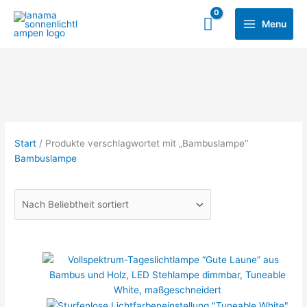
Zum
Main
Inhalt
Menu
Menu
springen
Start
/ Produkte verschlagwortet mit „Bambuslampe“
Bambuslampe