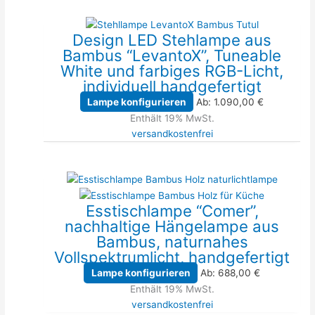
Design LED Stehlampe aus
Bambus “LevantoX”, Tuneable
White und farbiges RGB-Licht,
individuell handgefertigt
Lampe konfigurieren
Ab:
1.090,00
€
Enthält 19% MwSt.
versandkostenfrei
Esstischlampe “Comer”,
nachhaltige Hängelampe aus
Bambus, naturnahes
Vollspektrumlicht, handgefertigt
Lampe konfigurieren
Ab:
688,00
€
Enthält 19% MwSt.
versandkostenfrei