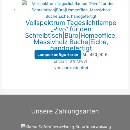
Vollspektrum Tageslichtlampe
„Pivo“ für den
Schreibtisch|Büro|Homeoffice,
Massivholz Buche|Eiche,
handgefertigt
Lampe konfigurieren
Ab:
450,00
€
Enthält 19% MwSt.
versandkostenfrei
Unsere Zahlungsarten
Sofortüberweisung