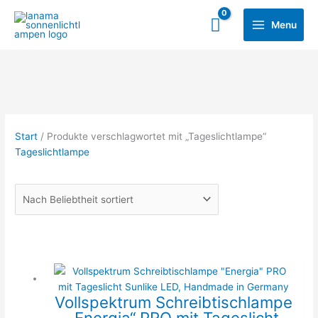
Zum
Main
Inhalt
Menu
Menu
springen
Start
/ Produkte verschlagwortet mit „Tageslichtlampe“
Tageslichtlampe
Vollspektrum Schreibtischlampe
„Energia“ PRO mit Tageslicht