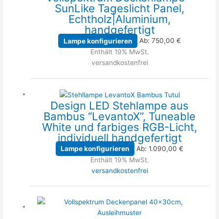
SunLike Tageslicht Panel,
Echtholz|Aluminium,
handgefertigt
Lampe konfigurieren
Ab:
750,00
€
Enthält 19% MwSt.
versandkostenfrei
Design LED Stehlampe aus
Bambus “LevantoX”, Tuneable
White und farbiges RGB-Licht,
individuell handgefertigt
Lampe konfigurieren
Ab:
1.090,00
€
Enthält 19% MwSt.
versandkostenfrei