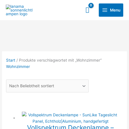
Zum
Main
Inhalt
Menu
Menu
springen
Start
/ Produkte verschlagwortet mit „Wohnzimmer“
Wohnzimmer
Vollspektrum Deckenlampe –